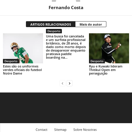
Fernando Costa
ARTIGOS RELACIONADOS
Mais do autor
Desporto
Uma busca foi cancelada
e um surfista profissional
britânico, de 28 anos, é
dado como morto depois
de desaparecer enquanto
praticava paddle
boarding na...
Desporto
Desporto
Estes são os uniformes
Ryu e Kuwaki lideram
verdes oficiais do futebol
Thitikul Open em
Notre Dame
perseguição
Contact
Sitemap
Sobre Nosotras