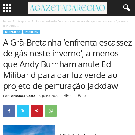
Início
Desporto
A Grã-Bretanha ‘enfrenta escassez de gás neste inverno’, a menos
que Andy...
DESPORTO
NOTÍCIAS
A Grã-Bretanha ‘enfrenta escassez
de gás neste inverno’, a menos
que Andy Burnham anule Ed
Miliband para dar luz verde ao
projeto de perfuração Jackdaw
Por
Fernando Costa
-
9 Julho 2026
4
0