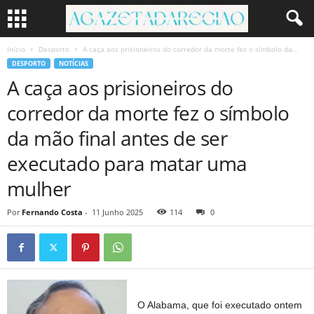
Início
Desporto
A caça aos prisioneiros do corredor da morte fez o símbolo da...
DESPORTO
NOTÍCIAS
A caça aos prisioneiros do
corredor da morte fez o símbolo
da mão final antes de ser
executado para matar uma
mulher
Por
Fernando Costa
-
11 Junho 2025
114
0
O Alabama, que foi executado ontem