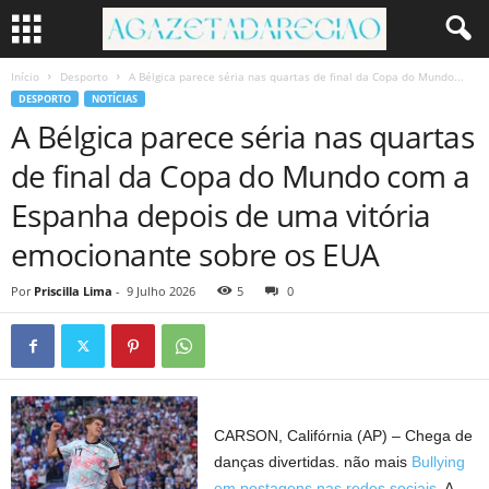
Início
Desporto
A Bélgica parece séria nas quartas de final da Copa do Mundo...
DESPORTO
NOTÍCIAS
A Bélgica parece séria nas quartas
de final da Copa do Mundo com a
Espanha depois de uma vitória
emocionante sobre os EUA
Por
Priscilla Lima
-
9 Julho 2026
5
0
CARSON, Califórnia (AP) – Chega de
danças divertidas. não mais
Bullying
em postagens nas redes sociais
. A