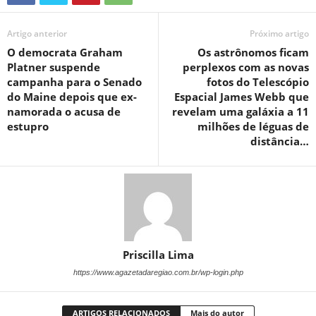
Artigo anterior
Próximo artigo
O democrata Graham
Os astrônomos ficam
Platner suspende
perplexos com as novas
campanha para o Senado
fotos do Telescópio
do Maine depois que ex-
Espacial James Webb que
namorada o acusa de
revelam uma galáxia a 11
estupro
milhões de léguas de
distância…
Priscilla Lima
https://www.agazetadaregiao.com.br/wp-login.php
ARTIGOS RELACIONADOS
Mais do autor