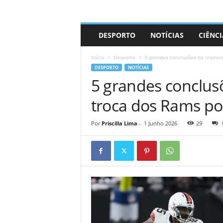
A
DESPORTO
NOTÍCIAS
CIÊNCI
d
r
Início
Desporto
5 grandes conclusões da impres
i
DESPORTO
NOTÍCIAS
a
5 grandes conclus
n
o
troca dos Rams po
Por
Priscilla Lima
-
1 Junho 2026
29