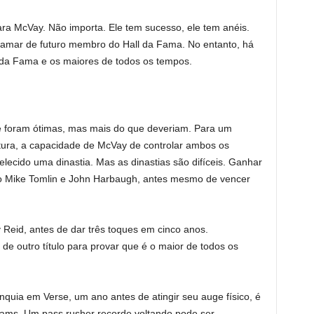
ara McVay. Não importa. Ele tem sucesso, ele tem anéis.
mar de futuro membro do Hall da Fama. No entanto, há
 da Fama e os maiores de todos os tempos.
 foram ótimas, mas mais do que deveriam. Para um
ultura, a capacidade de McVay de controlar ambos os
elecido uma dinastia. Mas as dinastias são difíceis. Ganhar
omo Mike Tomlin e John Harbaugh, antes mesmo de vencer
eid, antes de dar três toques em cinco anos.
e outro título para provar que é o maior de todos os
nquia em Verse, um ano antes de atingir seu auge físico, é
ams. Um pass rusher recorde voltando pode ser