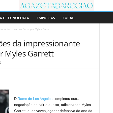
A E TECNOLOGIA
EMPRESAS
LOCAL
sionante troca dos Rams por Myles Garrett
ões da impressionante
r Myles Garrett
0
D
Rams de Los Angeles
completou outra
negociação de cair o queixo, adicionando Myles
Garrett, duas vezes jogador defensivo do ano da