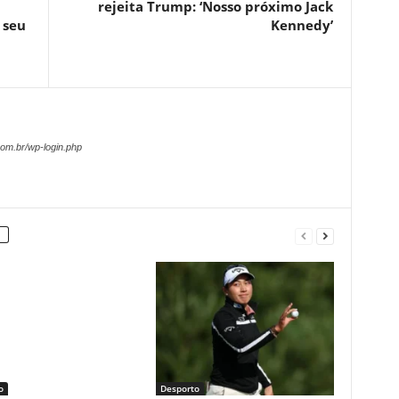
rejeita Trump: ‘Nosso próximo Jack
 seu
Kennedy’
om.br/wp-login.php
o
Desporto