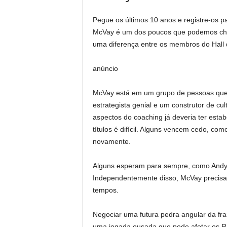
Pegue os últimos 10 anos e registre-os p
McVay é um dos poucos que podemos cha
uma diferença entre os membros do Hall
anúncio
McVay está em um grupo de pessoas que
estrategista genial e um construtor de c
aspectos do coaching já deveria ter estab
títulos é difícil. Alguns vencem cedo, c
novamente.
Alguns esperam para sempre, como Andy R
Independentemente disso, McVay precisa d
tempos.
Negociar uma futura pedra angular da fra
uma jogada ousada que pode afetar os R