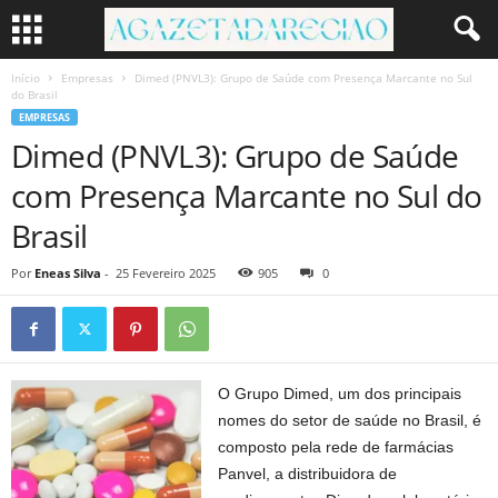
Início
Empresas
Dimed (PNVL3): Grupo de Saúde com Presença Marcante no Sul
do Brasil
EMPRESAS
Dimed (PNVL3): Grupo de Saúde
com Presença Marcante no Sul do
Brasil
Por
Eneas Silva
-
25 Fevereiro 2025
905
0
O Grupo Dimed, um dos principais
nomes do setor de saúde no Brasil, é
composto pela rede de farmácias
Panvel, a distribuidora de