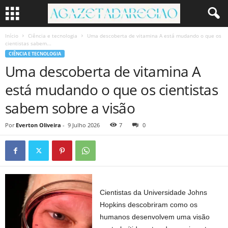
Início
Ciência e tecnologia
Uma descoberta de vitamina A está mudando o que os
cientistas sabem...
CIÊNCIA E TECNOLOGIA
Uma descoberta de vitamina A
está mudando o que os cientistas
sabem sobre a visão
Por
Everton Oliveira
-
9 Julho 2026
7
0
Cientistas da Universidade Johns
Hopkins descobriram como os
humanos desenvolvem uma visão