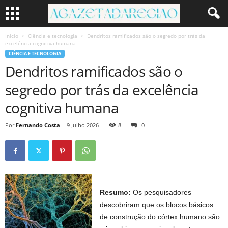
Início
Ciência e tecnologia
Dendritos ramificados são o segredo por trás da
excelência cognitiva humana
CIÊNCIA E TECNOLOGIA
Dendritos ramificados são o
segredo por trás da excelência
cognitiva humana
Por
Fernando Costa
-
9 Julho 2026
8
0
Resumo:
Os pesquisadores
descobriram que os blocos básicos
de construção do córtex humano são