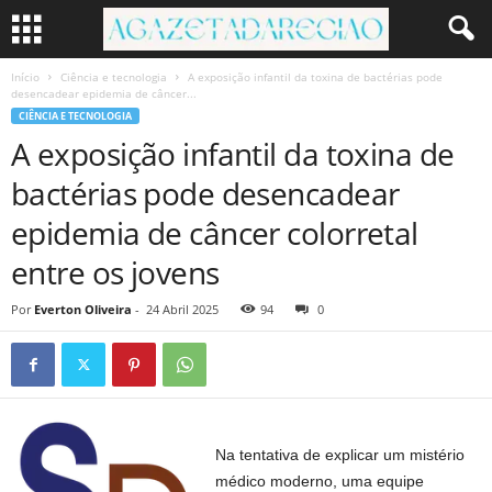
Início
Ciência e tecnologia
A exposição infantil da toxina de bactérias pode
desencadear epidemia de câncer...
CIÊNCIA E TECNOLOGIA
A exposição infantil da toxina de
bactérias pode desencadear
epidemia de câncer colorretal
entre os jovens
Por
Everton Oliveira
-
24 Abril 2025
94
0
Na tentativa de explicar um mistério
médico moderno, uma equipe