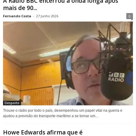
A Rádio BBC encerrou a onda longa após
mais de 90...
Fernando Costa
-
27 Junho 2026
0
Desporto
Trouxe o rádio por todo o país, desempenhou um papel vital na guerra e
ajudou a previsão do transporte marítimo a se tornar um...
Howe Edwards afirma que é