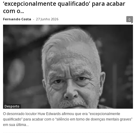
‘excepcionalmente qualificado’ para acabar
com o...
Fernando Costa
-
27 Junho 2026
0
Desporto
O desonrado locutor Huw Edwards afirmou que era “excepcionalmente
qualificado” para acabar com o “silêncio em torno de doenças mentais graves”
em sua última...