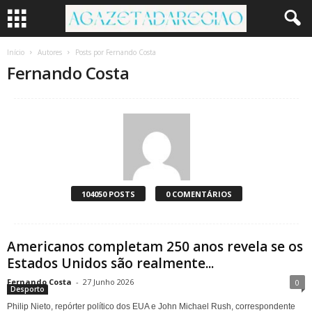
Início
Autores
Posts por Fernando Costa
Fernando Costa
104050 POSTS
0 COMENTÁRIOS
Americanos completam 250 anos revela se os
Estados Unidos são realmente...
Fernando Costa
-
27 Junho 2026
0
Desporto
Philip Nieto, repórter político dos EUA e John Michael Rush, correspondente