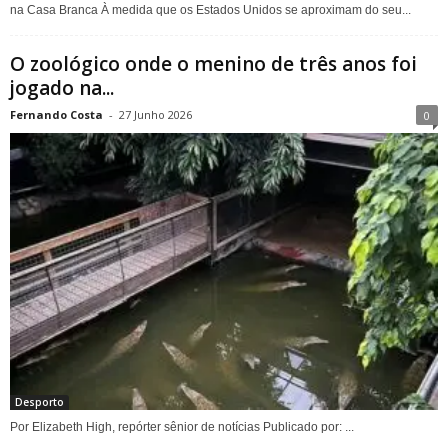
na Casa Branca À medida que os Estados Unidos se aproximam do seu...
O zoológico onde o menino de três anos foi
jogado na...
Fernando Costa
-
27 Junho 2026
0
Desporto
Por Elizabeth High, repórter sênior de notícias Publicado por: ...