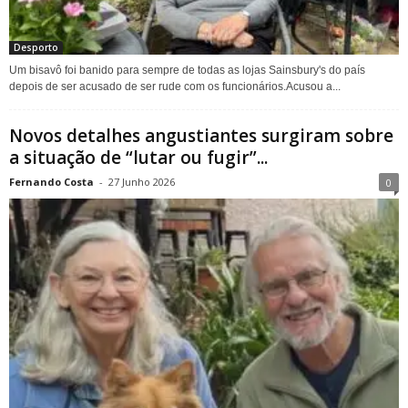
Desporto
Um bisavô foi banido para sempre de todas as lojas Sainsbury's do país
depois de ser acusado de ser rude com os funcionários.Acusou a...
Novos detalhes angustiantes surgiram sobre
a situação de “lutar ou fugir”...
Fernando Costa
-
27 Junho 2026
0