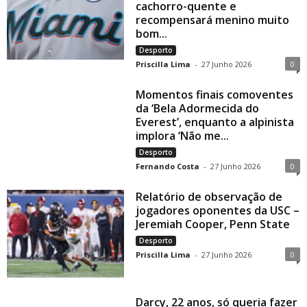
cachorro-quente e
recompensará menino muito
bom...
Desporto
Priscilla Lima
-
27 Junho 2026
0
Momentos finais comoventes
da ‘Bela Adormecida do
Everest’, enquanto a alpinista
implora ‘Não me...
Desporto
Fernando Costa
-
27 Junho 2026
0
Relatório de observação de
jogadores oponentes da USC –
Jeremiah Cooper, Penn State
Desporto
Priscilla Lima
-
27 Junho 2026
0
Darcy, 22 anos, só queria fazer