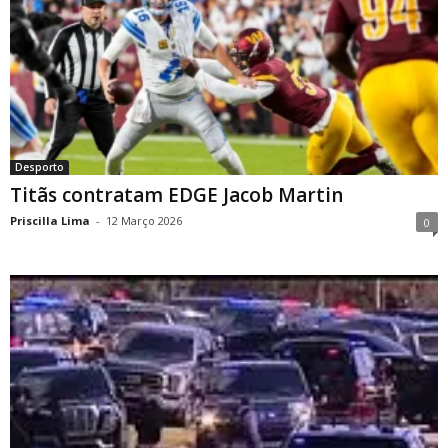
Desporto
Titãs contratam EDGE Jacob Martin
Priscilla Lima
-
12 Março 2026
0