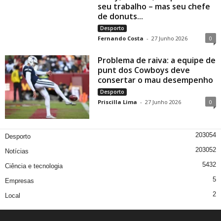
seu trabalho – mas seu chefe
de donuts...
Desporto
Fernando Costa
-
27 Junho 2026
0
Problema de raiva: a equipe de
punt dos Cowboys deve
consertar o mau desempenho
Desporto
Priscilla Lima
-
27 Junho 2026
0
203054
Desporto
203052
Notícias
5432
Ciência e tecnologia
5
Empresas
2
Local