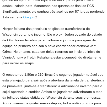
grande receptor em uma equipe de Idao que foi para 10-4 e
acabou caindo para Manontana nas quartas de final do FCS.
Significativamente, ele ganhou três acolhes por 57 jardas perdendo
1 da semana
Oregon
O
Horper foi uma das principais adições de transferência de
Wisconsin durante o inverno. Ele e o ex -Jeden ousado do estado
de Ohio foram levados para melhorar o jogo de passagem da
equipe no primeiro ano sob o novo coordenador ofensivo Jeff
Grims. No entanto, cada um deles retornou ao início do início do
Vinnie Antony e Tretch Kekahuna estava competindo diretamente
para iniciar os snaps.
O receptor de 1,80m e 210 libras é o segundo jogador notável que
está planejado para sair após a abertura da janela de transferência
da primavera, junta-se à transferência adicional de inverno para o
cojiol apertado e curtidor. Ambos os jogadores adivinharam o topo
da folha de status obtida por Wisconsin durante suas promessas.
Agora, menos de quatro meses depois, todos estão prontos para