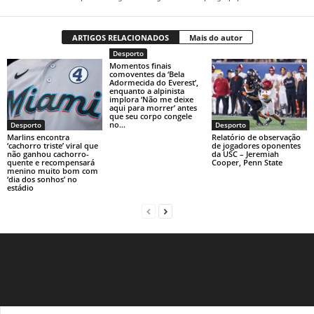
ARTIGOS RELACIONADOS
Mais do autor
Desporto
Momentos finais
comoventes da ‘Bela
Adormecida do Everest’,
enquanto a alpinista
implora ‘Não me deixe
aqui para morrer’ antes
que seu corpo congele
no...
Desporto
Desporto
Marlins encontra
Relatório de observação
‘cachorro triste’ viral que
de jogadores oponentes
não ganhou cachorro-
da USC – Jeremiah
quente e recompensará
Cooper, Penn State
menino muito bom com
‘dia dos sonhos’ no
estádio