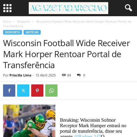
Início
Desporto
Wisconsin Football Wide Receiver Mark Horper Rentoar Portal de
Transferência
DESPORTO
NOTÍCIAS
Wisconsin Football Wide Receiver
Mark Horper Rentoar Portal de
Transferência
Por
Priscilla Lima
-
15 Abril 2025
84
0
Breaking: Wisconsin Sofmor
Receptor Mark Hamper entrará no
portal de transferência, disse seu
agente
@Badger 247
O