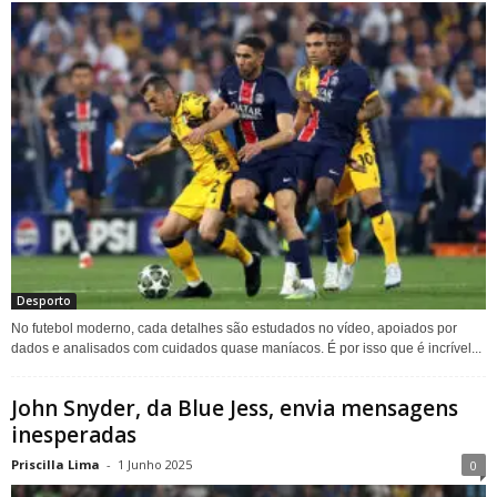
Desporto
No futebol moderno, cada detalhes são estudados no vídeo, apoiados por
dados e analisados ​​com cuidados quase maníacos. É por isso que é incrível...
John Snyder, da Blue Jess, envia mensagens
inesperadas
Priscilla Lima
-
1 Junho 2025
0