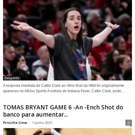
Desporto
A resposta imediata de Catlin Clark ao ritmo final da NBA foi originalmente
apareceu no Athlon Sports.A estrela de Indiana Fever, Catlin Clark, pode...
TOMAS BRYANT GAME 6 -An -Ench Shot do
banco para aumentar...
Priscilla Lima
-
1 Junho 2025
0