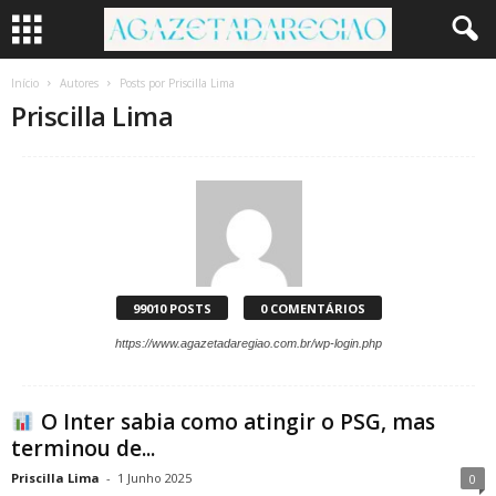
Início
Autores
Posts por Priscilla Lima
Priscilla Lima
99010 POSTS
0 COMENTÁRIOS
https://www.agazetadaregiao.com.br/wp-login.php
O Inter sabia como atingir o PSG, mas
terminou de...
Priscilla Lima
-
1 Junho 2025
0