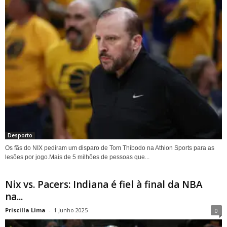
Desporto
Os fãs do NIX pediram um disparo de Tom Thibodo na Athlon Sports para as
lesões por jogo.Mais de 5 milhões de pessoas que...
Nix vs. Pacers: Indiana é fiel à final da NBA
na...
Priscilla Lima
-
1 Junho 2025
0