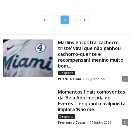
1
2
3
Marlins encontra ‘cachorro
triste’ viral que não ganhou
cachorro-quente e
recompensará menino muito
bom...
Desporto
Priscilla Lima
-
27 Junho 2026
0
Momentos finais comoventes
da ‘Bela Adormecida do
Everest’, enquanto a alpinista
implora ‘Não me...
Desporto
Fernando Costa
-
27 Junho 2026
0