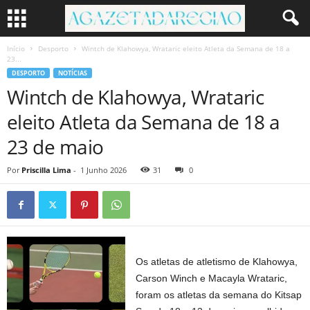
Início
Desporto
Wintch de Klahowya, Wrataric eleito Atleta da Semana de 18 a
23...
DESPORTO
NOTÍCIAS
Wintch de Klahowya, Wrataric
eleito Atleta da Semana de 18 a
23 de maio
Por
Priscilla Lima
-
1 Junho 2026
31
0
Os atletas de atletismo de Klahowya,
Carson Winch e Macayla Wrataric,
foram os atletas da semana do Kitsap