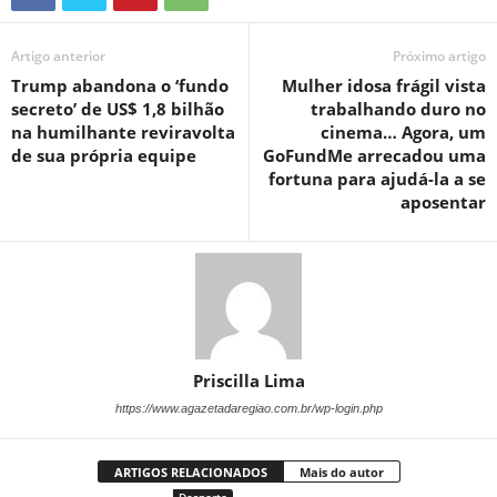
Artigo anterior
Próximo artigo
Trump abandona o ‘fundo
Mulher idosa frágil vista
secreto’ de US$ 1,8 bilhão
trabalhando duro no
na humilhante reviravolta
cinema… Agora, um
de sua própria equipe
GoFundMe arrecadou uma
fortuna para ajudá-la a se
aposentar
Priscilla Lima
https://www.agazetadaregiao.com.br/wp-login.php
ARTIGOS RELACIONADOS
Mais do autor