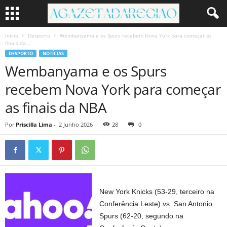
Início
Desporto
Wembanyama e os Spurs recebem Nova York para começar as
finais da...
DESPORTO
NOTÍCIAS
Wembanyama e os Spurs
recebem Nova York para começar
as finais da NBA
Por
Priscilla Lima
-
2 Junho 2026
28
0
New York Knicks (53-29, terceiro na
Conferência Leste) vs. San Antonio
Spurs (62-20, segundo na