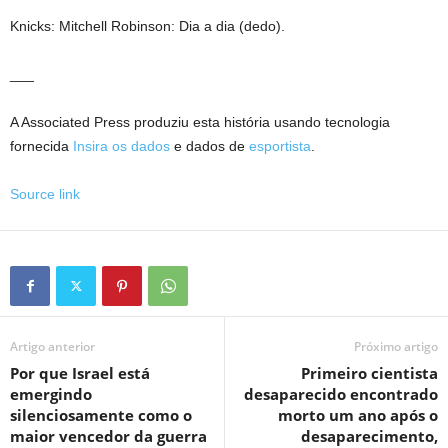
Knicks: Mitchell Robinson: Dia a dia (dedo).
___
A Associated Press produziu esta história usando tecnologia
fornecida
Insira os dados
e dados de
esportista
.
Source link
Artigo anterior
Próximo artigo
Por que Israel está
Primeiro cientista
emergindo
desaparecido encontrado
silenciosamente como o
morto um ano após o
maior vencedor da guerra
desaparecimento,