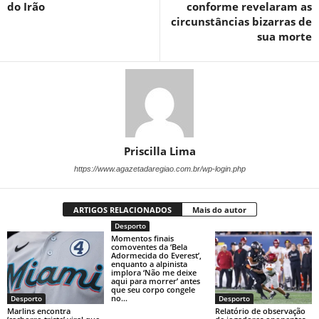
do Irão
conforme revelaram as
circunstâncias bizarras de
sua morte
Priscilla Lima
https://www.agazetadaregiao.com.br/wp-login.php
ARTIGOS RELACIONADOS
Mais do autor
Desporto
Momentos finais
comoventes da ‘Bela
Adormecida do Everest’,
enquanto a alpinista
implora ‘Não me deixe
aqui para morrer’ antes
que seu corpo congele
no...
Desporto
Desporto
Marlins encontra
Relatório de observação