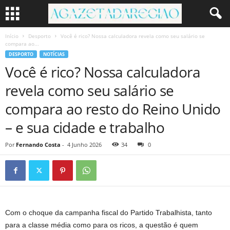
Início
Desporto
Você é rico? Nossa calculadora revela como seu salário se
compara ao...
DESPORTO
NOTÍCIAS
Você é rico? Nossa calculadora
revela como seu salário se
compara ao resto do Reino Unido
– e sua cidade e trabalho
Por
Fernando Costa
-
4 Junho 2026
34
0
Com o choque da campanha fiscal do Partido Trabalhista, tanto
para a classe média como para os ricos, a questão é quem