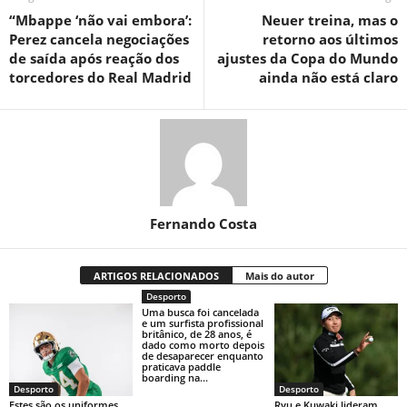
“Mbappe ‘não vai embora’:
Neuer treina, mas o
Perez cancela negociações
retorno aos últimos
de saída após reação dos
ajustes da Copa do Mundo
torcedores do Real Madrid
ainda não está claro
Fernando Costa
ARTIGOS RELACIONADOS
Mais do autor
Desporto
Uma busca foi cancelada
e um surfista profissional
britânico, de 28 anos, é
dado como morto depois
de desaparecer enquanto
praticava paddle
boarding na...
Desporto
Desporto
Estes são os uniformes
Ryu e Kuwaki lideram