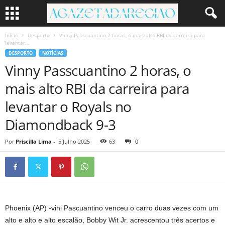
Início
Desporto
Vinny Passcuantino 2 horas, o mais alto RBI da carreira para
levantar...
DESPORTO
NOTÍCIAS
Vinny Passcuantino 2 horas, o
mais alto RBI da carreira para
levantar o Royals no
Diamondback 9-3
Por
Priscilla Lima
-
5 Julho 2025
63
0
Phoenix (AP) -vini Pascuantino venceu o carro duas vezes com um
alto e alto e alto escalão, Bobby Wit Jr. acrescentou três acertos e