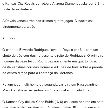
o Kansas City Royals derrotou o Arizona Diamondbacks por 3-1 na
noite de sexta-feira.
A Royals venceu três nos últimos quatro jogos. D-backs caiu
diretamente para três.
Anúncio
O canhoto Edwardo Rodriguez levou o Royals por 3-1 com um
chute de três corridas no assento direito de Rodriguez. O primeiro
homem da base levou Rodriguez novamente em quarto lugar,
desta vez duas corridas Homer e 401 pés de bola sobre a parede
do centro direito para a liderança da liderança.
Foi um jogo multi-home da segunda carreira em Passcuantino.
Mark Canaha acrescentou um único local em quinto lugar.
O Kansas City deixou Chris Bubic (-6-6) caiu sete acertos em sete
entradas e três corridas em três caminhadas. Ele bateu em seis