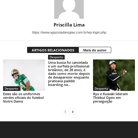
Priscilla Lima
https://www.agazetadaregiao.com.br/wp-login.php
ARTIGOS RELACIONADOS
Mais do autor
Desporto
Uma busca foi cancelada
e um surfista profissional
britânico, de 28 anos, é
dado como morto depois
de desaparecer enquanto
praticava paddle
boarding na...
Desporto
Desporto
Estes são os uniformes
Ryu e Kuwaki lideram
verdes oficiais do futebol
Thitikul Open em
Notre Dame
perseguição