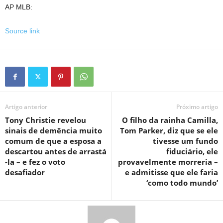
AP MLB:
Source link
Artigo anterior
Próximo artigo
Tony Christie revelou
O filho da rainha Camilla,
sinais de demência muito
Tom Parker, diz que se ele
comum de que a esposa a
tivesse um fundo
descartou antes de arrastá
fiduciário, ele
-la – e fez o voto
provavelmente morreria –
desafiador
e admitisse que ele faria
‘como todo mundo’