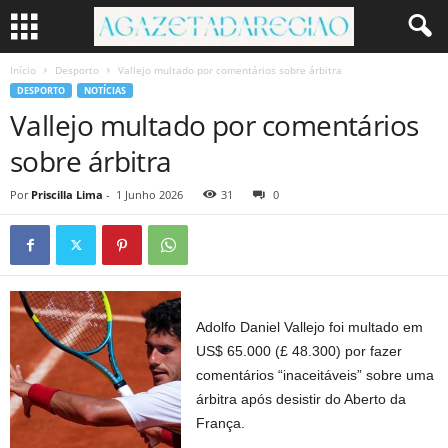
Início
Desporto
Vallejo multado por comentários sobre árbitra
DESPORTO
NOTÍCIAS
Vallejo multado por comentários
sobre árbitra
Por
Priscilla Lima
-
1 Junho 2026
31
0
Adolfo Daniel Vallejo foi multado em
US$ 65.000 (£ 48.300) por fazer
comentários “inaceitáveis” sobre uma
árbitra após desistir do Aberto da
França.