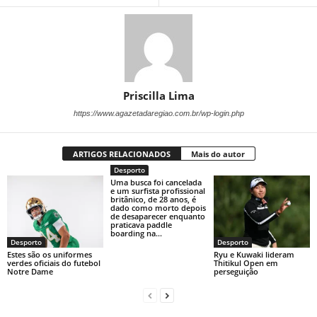
Priscilla Lima
https://www.agazetadaregiao.com.br/wp-login.php
ARTIGOS RELACIONADOS
Mais do autor
Desporto
Uma busca foi cancelada
e um surfista profissional
britânico, de 28 anos, é
dado como morto depois
de desaparecer enquanto
praticava paddle
boarding na...
Desporto
Desporto
Estes são os uniformes
Ryu e Kuwaki lideram
verdes oficiais do futebol
Thitikul Open em
Notre Dame
perseguição