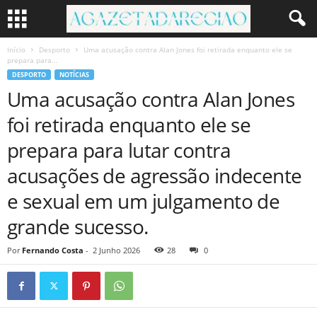
Início
Desporto
Uma acusação contra Alan Jones foi retirada enquanto ele se
prepara para...
DESPORTO
NOTÍCIAS
Uma acusação contra Alan Jones
foi retirada enquanto ele se
prepara para lutar contra
acusações de agressão indecente
e sexual em um julgamento de
grande sucesso.
Por
Fernando Costa
-
2 Junho 2026
28
0