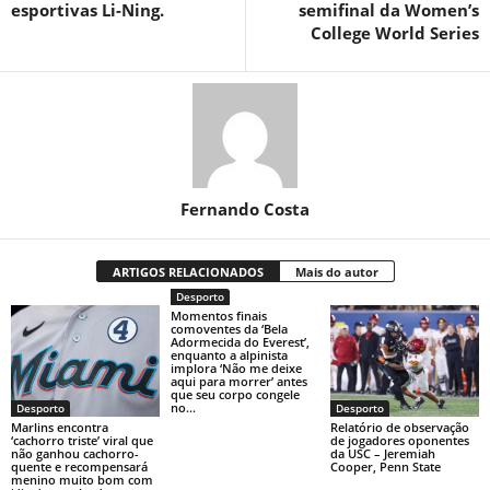
esportivas Li-Ning.
semifinal da Women’s
College World Series
Fernando Costa
ARTIGOS RELACIONADOS
Mais do autor
Desporto
Momentos finais
comoventes da ‘Bela
Adormecida do Everest’,
enquanto a alpinista
implora ‘Não me deixe
aqui para morrer’ antes
que seu corpo congele
no...
Desporto
Desporto
Marlins encontra
Relatório de observação
‘cachorro triste’ viral que
de jogadores oponentes
não ganhou cachorro-
da USC – Jeremiah
quente e recompensará
Cooper, Penn State
menino muito bom com