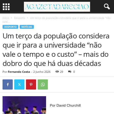
Início
Desporto
Um terço da população considera que ir para a universidade “não
vale...
DESPORTO
NOTÍCIAS
Um terço da população considera
que ir para a universidade “não
vale o tempo e o custo” – mais do
dobro do que há duas décadas
Por
Fernando Costa
-
2 Junho 2026
29
0
Por David Churchill