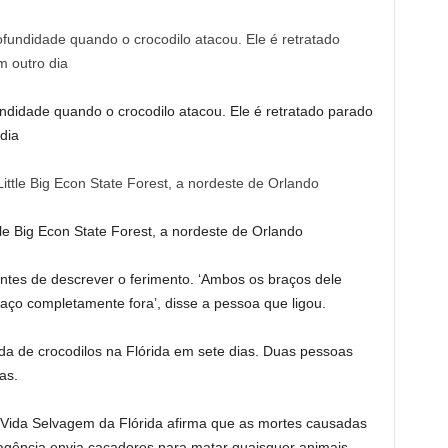
ndidade quando o crocodilo atacou. Ele é retratado parado
dia
le Big Econ State Forest, a nordeste de Orlando
antes de descrever o ferimento. ‘Ambos os braços dele
o completamente fora’, disse a pessoa que ligou.
ada de crocodilos na Flórida em sete dias. Duas pessoas
as.
Vida Selvagem da Flórida afirma que as mortes causadas
 agência envia caçadores para matar quaisquer animais