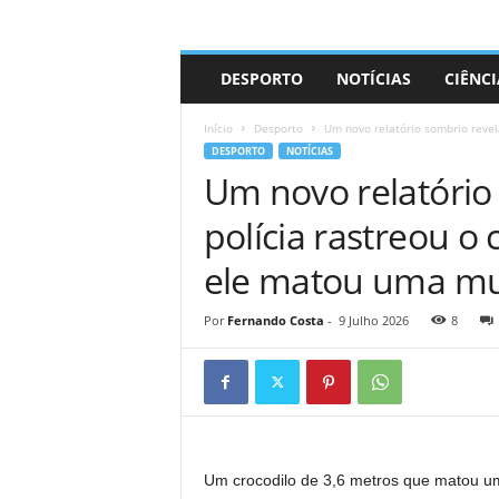
A
DESPORTO
NOTÍCIAS
CIÊNCI
d
r
Início
Desporto
Um novo relatório sombrio revela
i
DESPORTO
NOTÍCIAS
a
Um novo relatório
n
o
polícia rastreou o
ele matou uma mu
Por
Fernando Costa
-
9 Julho 2026
8
Um crocodilo de 3,6 metros que matou um