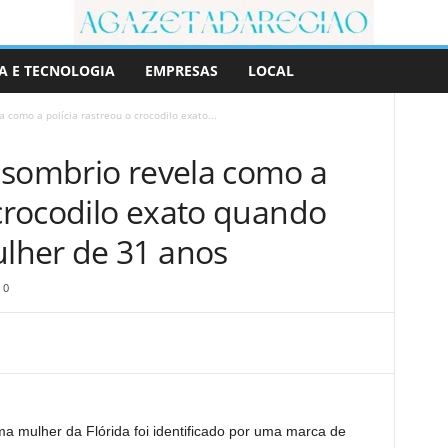
A E TECNOLOGIA
EMPRESAS
LOCAL
 como a polícia rastreou o crocodilo exato...
 sombrio revela como a
 crocodilo exato quando
lher de 31 anos
0
a mulher da Flórida foi identificado por uma marca de