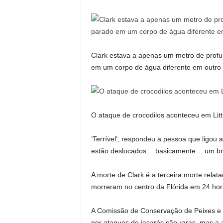
Clark estava a apenas um metro de profu
em um corpo de água diferente em outro 
O ataque de crocodilos aconteceu em Litt
‘Terrível’, respondeu a pessoa que ligou 
estão deslocados… basicamente… um braç
A morte de Clark é a terceira morte relat
morreram no centro da Flórida em 24 hor
A Comissão de Conservação de Peixes e 
por ataques de jacarés são raras, mas a