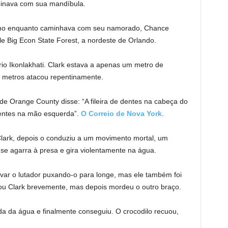
binava com sua mandíbula.
junho enquanto caminhava com seu namorado, Chance
tle Big Econ State Forest, a nordeste de Orlando.
io Ikonlakhati. Clark estava a apenas um metro de
 metros atacou repentinamente.
 de Orange County disse: “A fileira de dentes na cabeça do
dentes na mão esquerda”.
O Correio de Nova York
.
lark, depois o conduziu a um movimento mortal, um
se agarra à presa e gira violentamente na água.
lvar o lutador puxando-o para longe, mas ele também foi
tou Clark brevemente, mas depois mordeu o outro braço.
ada da água e finalmente conseguiu. O crocodilo recuou,