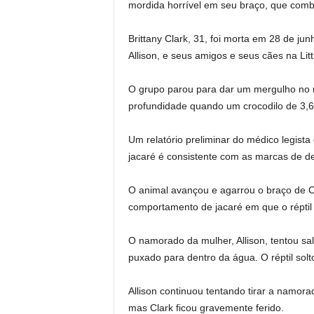
mordida horrível em seu braço, que com
Brittany Clark, 31, foi morta em 28 de 
Allison, e seus amigos e seus cães na Lit
O grupo parou para dar um mergulho no r
profundidade quando um crocodilo de 3,6
Um relatório preliminar do médico legista
jacaré é consistente com as marcas de 
O animal avançou e agarrou o braço de C
comportamento de jacaré em que o réptil 
O namorado da mulher, Allison, tentou sa
puxado para dentro da água. O réptil sol
Allison continuou tentando tirar a namor
mas Clark ficou gravemente ferido.