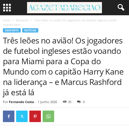
Início
Desporto
Três leões no avião! Os jogadores de futebol ingleses estão
voando para...
DESPORTO
NOTÍCIAS
Três leões no avião! Os jogadores
de futebol ingleses estão voando
para Miami para a Copa do
Mundo com o capitão Harry Kane
na liderança – e Marcus Rashford
já está lá
Por
Fernando Costa
-
1 Junho 2026
35
0