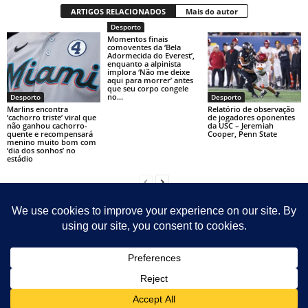
ARTIGOS RELACIONADOS
Mais do autor
Desporto
Momentos finais
comoventes da ‘Bela
Adormecida do Everest’,
enquanto a alpinista
implora ‘Não me deixe
aqui para morrer’ antes
que seu corpo congele
no...
Desporto
Desporto
Marlins encontra
Relatório de observação
‘cachorro triste’ viral que
de jogadores oponentes
não ganhou cachorro-
da USC – Jeremiah
quente e recompensará
Cooper, Penn State
menino muito bom com
‘dia dos sonhos’ no
estádio
Contact
Sitemap
Sobre Nosotras