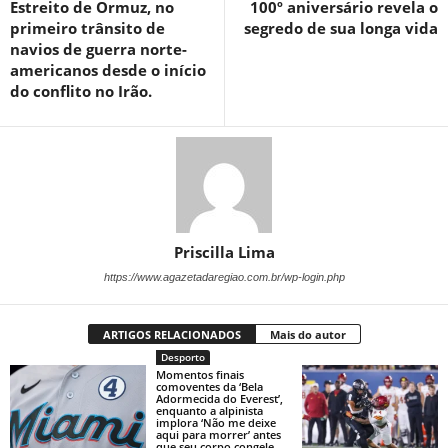
Estreito de Ormuz, no
100º aniversário revela o
primeiro trânsito de
segredo de sua longa vida
navios de guerra norte-
americanos desde o início
do conflito no Irão.
Priscilla Lima
https://www.agazetadaregiao.com.br/wp-login.php
ARTIGOS RELACIONADOS
Mais do autor
Desporto
Momentos finais
comoventes da ‘Bela
Adormecida do Everest’,
enquanto a alpinista
implora ‘Não me deixe
aqui para morrer’ antes
que seu corpo congele