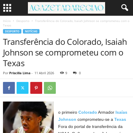
Início
Desporto
Transferência do Colorado, Isaiah Johnson se comprometeu com o
Texas
DESPORTO
NOTÍCIAS
Transferência do Colorado, Isaiah
Johnson se comprometeu com o
Texas
Por
Priscilla Lima
-
11 Abril 2026
9
0
o primeiro
Colorado
Armador
Isaías
Johnson
comprometeu-se a
Texas
Fora do portal de transferência da