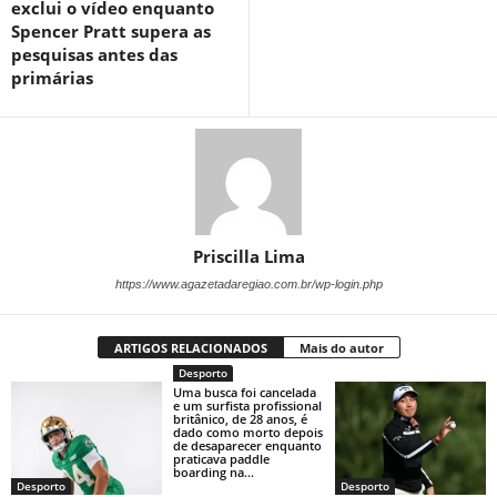
exclui o vídeo enquanto
Spencer Pratt supera as
pesquisas antes das
primárias
Priscilla Lima
https://www.agazetadaregiao.com.br/wp-login.php
ARTIGOS RELACIONADOS
Mais do autor
Desporto
Uma busca foi cancelada
e um surfista profissional
britânico, de 28 anos, é
dado como morto depois
de desaparecer enquanto
praticava paddle
boarding na...
Desporto
Desporto