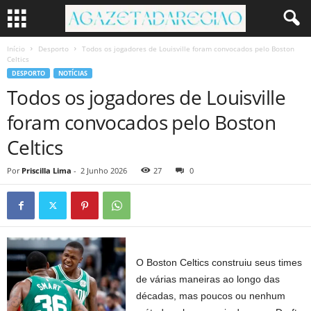
Início
Desporto
Todos os jogadores de Louisville foram convocados pelo Boston
Celtics
DESPORTO
NOTÍCIAS
Todos os jogadores de Louisville
foram convocados pelo Boston
Celtics
Por
Priscilla Lima
-
2 Junho 2026
27
0
O Boston Celtics construiu seus times
de várias maneiras ao longo das
décadas, mas poucos ou nenhum