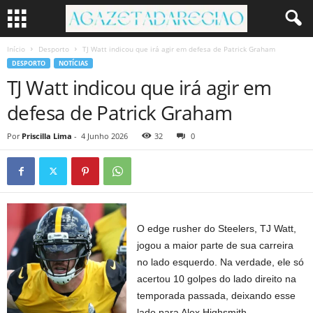
Início
Desporto
TJ Watt indicou que irá agir em defesa de Patrick Graham
DESPORTO
NOTÍCIAS
TJ Watt indicou que irá agir em
defesa de Patrick Graham
Por
Priscilla Lima
-
4 Junho 2026
32
0
O edge rusher do Steelers, TJ Watt,
jogou a maior parte de sua carreira
no lado esquerdo. Na verdade, ele só
acertou 10 golpes do lado direito na
temporada passada, deixando esse
lado para Alex Highsmith.