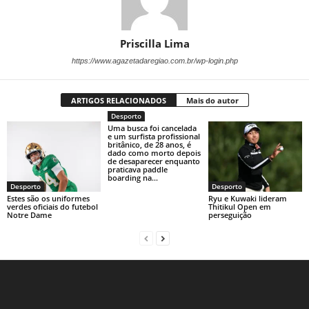
Priscilla Lima
https://www.agazetadaregiao.com.br/wp-login.php
ARTIGOS RELACIONADOS
Mais do autor
Desporto
Uma busca foi cancelada
e um surfista profissional
britânico, de 28 anos, é
dado como morto depois
de desaparecer enquanto
praticava paddle
boarding na...
Desporto
Desporto
Estes são os uniformes
Ryu e Kuwaki lideram
verdes oficiais do futebol
Thitikul Open em
Notre Dame
perseguição