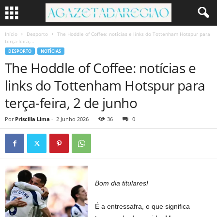
Início
Desporto
The Hoddle of Coffee: notícias e links do Tottenham Hotspur para
terça-feira,...
DESPORTO
NOTÍCIAS
The Hoddle of Coffee: notícias e
links do Tottenham Hotspur para
terça-feira, 2 de junho
Por
Priscilla Lima
-
2 Junho 2026
36
0
Bom dia titulares!
É a entressafra, o que significa