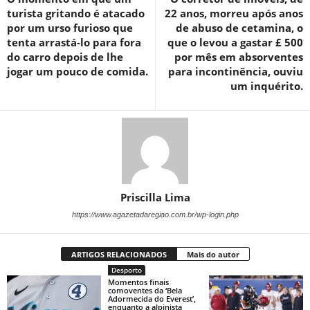
turista gritando é atacado
22 anos, morreu após anos
por um urso furioso que
de abuso de cetamina, o
tenta arrastá-lo para fora
que o levou a gastar £ 500
do carro depois de lhe
por mês em absorventes
jogar um pouco de comida.
para incontinência, ouviu
um inquérito.
Priscilla Lima
https://www.agazetadaregiao.com.br/wp-login.php
ARTIGOS RELACIONADOS
Mais do autor
Desporto
Momentos finais
comoventes da ‘Bela
Adormecida do Everest’,
enquanto a alpinista