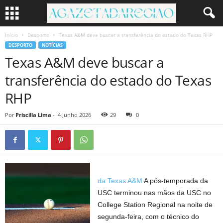
Início
Desporto
Texas A&M deve buscar a transferência do estado do Texas RHP
DESPORTO
NOTÍCIAS
Texas A&M deve buscar a
transferência do estado do Texas
RHP
Por
Priscilla Lima
-
4 Junho 2026
29
0
da Texas A&M
A pós-temporada da
USC terminou nas mãos da USC no
College Station Regional na noite de
segunda-feira, com o técnico do