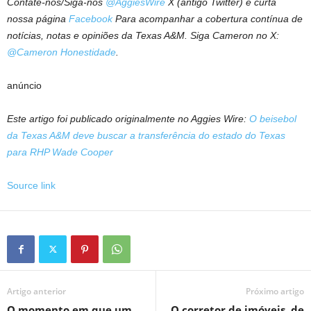
Contate-nos/Siga-nos
@AggiesWire
X (antigo Twitter) e curta
nossa página
Facebook
Para acompanhar a cobertura contínua de
notícias, notas e opiniões da Texas A&M. Siga Cameron no X:
@Cameron Honestidade
.
anúncio
Este artigo foi publicado originalmente no Aggies Wire:
O beisebol
da Texas A&M deve buscar a transferência do estado do Texas
para RHP Wade Cooper
Source link
Artigo anterior
Próximo artigo
O momento em que um
O corretor de imóveis, de