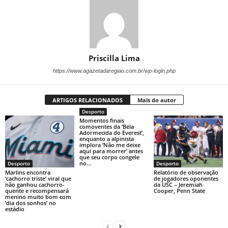
Priscilla Lima
https://www.agazetadaregiao.com.br/wp-login.php
ARTIGOS RELACIONADOS
Mais do autor
Desporto
Momentos finais
comoventes da ‘Bela
Adormecida do Everest’,
enquanto a alpinista
implora ‘Não me deixe
aqui para morrer’ antes
que seu corpo congele
no...
Desporto
Desporto
Marlins encontra
Relatório de observação
‘cachorro triste’ viral que
de jogadores oponentes
não ganhou cachorro-
da USC – Jeremiah
quente e recompensará
Cooper, Penn State
menino muito bom com
‘dia dos sonhos’ no
estádio