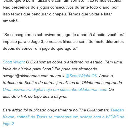
“Acho que é bom”, disse ele com um sorriso. “Não temos escolha.
Não perdemos dois jogos consecutivos durante todo o ano, por
isso temos que pendurar o chapéu. Temos que voltar e lutar
amanhã.
“Se conseguirmos sobreviver ao jogo de amanhã à noite, você terá
impulso para o Jogo 3, e nossos filhos se sentirão muito diferentes
depois de vencer um jogo do que agora.”
Scott Wright
O Oklahoman cobre o atletismo no estado. Tem uma
ideia de história para Scott? Ele pode ser alcançado
swright@oklahoman.com
ou em x
@ScottWright OK
. Apoie o
trabalho de Scott e de outros jornalistas de Oklahoma comprando
Uma assinatura digital hoje em subscribe.oklahoman.com
Ou
usando o link no topo desta página.
Este artigo foi publicado originalmente no The Oklahoman:
Teagan
Kavan, softball do Texas se concentra em acabar com o WCWS no
jogo 2