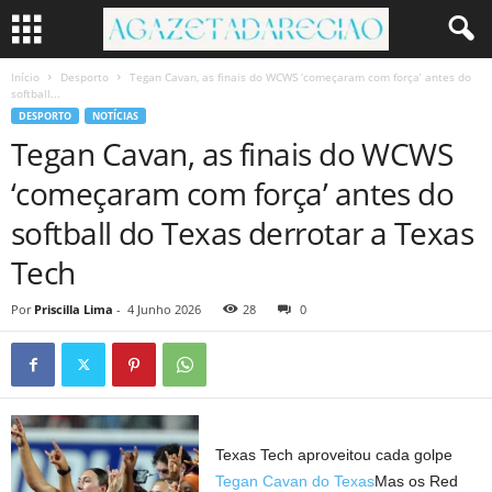
Início
Desporto
Tegan Cavan, as finais do WCWS ‘começaram com força’ antes do
softball...
DESPORTO
NOTÍCIAS
Tegan Cavan, as finais do WCWS
‘começaram com força’ antes do
softball do Texas derrotar a Texas
Tech
Por
Priscilla Lima
-
4 Junho 2026
28
0
Texas Tech aproveitou cada golpe
Tegan Cavan do Texas
Mas os Red