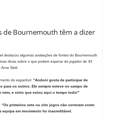
es de Bournemouth têm a dizer
l destacou algumas avaliações de fontes do Bournemouth
umas dicas sobre o que podem esperar do jogador de 43
Arne Slott.
amento do espanhol:
“Andoni gosta de participar de
so para os outros. Ele sempre esteve no campo de
e mim, e sinto que estou aqui o tempo todo!”
:
“Os primeiros sete ou oito jogos não correram como
 equipa em movimento foi inacreditável.