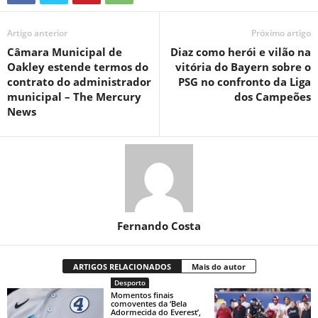
Artigo anterior
Próximo artigo
Câmara Municipal de
Diaz como herói e vilão na
Oakley estende termos do
vitória do Bayern sobre o
contrato do administrador
PSG no confronto da Liga
municipal – The Mercury
dos Campeões
News
Fernando Costa
ARTIGOS RELACIONADOS
Mais do autor
Desporto
Momentos finais
comoventes da ‘Bela
Adormecida do Everest’,