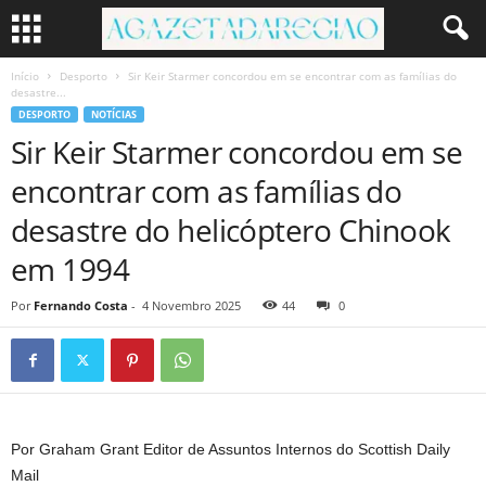
Início
Desporto
Sir Keir Starmer concordou em se encontrar com as famílias do
desastre...
DESPORTO
NOTÍCIAS
Sir Keir Starmer concordou em se
encontrar com as famílias do
desastre do helicóptero Chinook
em 1994
Por
Fernando Costa
-
4 Novembro 2025
44
0
Por Graham Grant Editor de Assuntos Internos do Scottish Daily
Mail