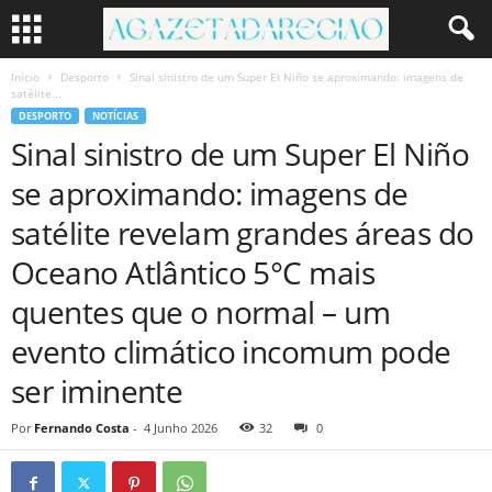
Início
Desporto
Sinal sinistro de um Super El Niño se aproximando: imagens de
satélite...
DESPORTO
NOTÍCIAS
Sinal sinistro de um Super El Niño
se aproximando: imagens de
satélite revelam grandes áreas do
Oceano Atlântico 5°C mais
quentes que o normal – um
evento climático incomum pode
ser iminente
Por
Fernando Costa
-
4 Junho 2026
32
0