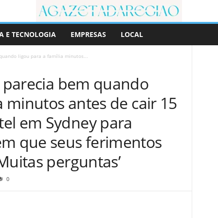
A E TECNOLOGIA
EMPRESAS
LOCAL
quando ligou para a família minutos...
s, parecia bem quando
ia minutos antes de cair 15
tel em Sydney para
em que seus ferimentos
Muitas perguntas’
0