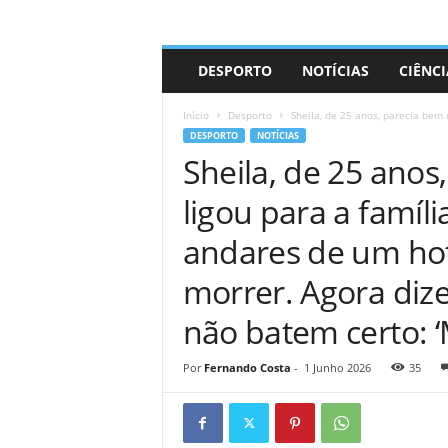
A
DESPORTO
NOTÍCIAS
CIÊNCI
d
r
Início
Desporto
Sheila, de 25 anos, parecia bem 
i
DESPORTO
NOTÍCIAS
a
Sheila, de 25 ano
n
o
ligou para a famíl
andares de um ho
morrer. Agora diz
não batem certo: ‘
Por
Fernando Costa
-
1 Junho 2026
35