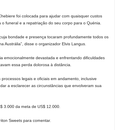
Chebiere foi colocada para ajudar com quaisquer custos
ra o funeral e a repatriação do seu corpo para o Quénia.
a, cuja bondade e presença tocaram profundamente todos os
 Austrália”, disse o organizador Elvis Langus.
lia emocionalmente devastada e enfrentando dificuldades
ntavam essa perda dolorosa à distância.
 processos legais e oficiais em andamento, inclusive
udar a esclarecer as circunstâncias que envolveram sua
S$ 3.000 da meta de US$ 12.000.
riton Sweets para comentar.