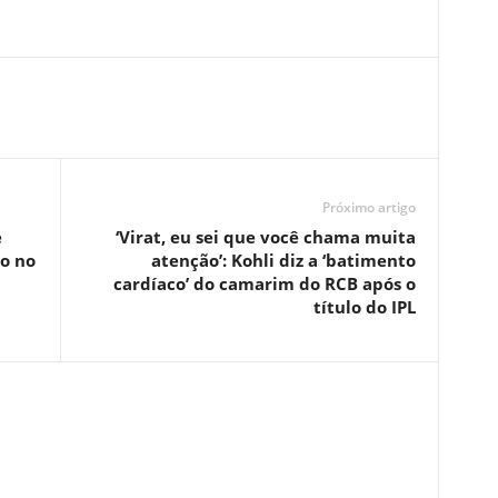
Próximo artigo
e
‘Virat, eu sei que você chama muita
ão no
atenção’: Kohli diz a ‘batimento
cardíaco’ do camarim do RCB após o
título do IPL