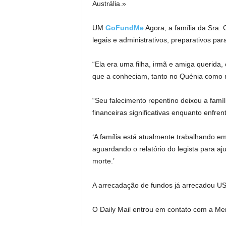
Austrália.»
UM
GoFundMe
Agora, a família da Sra. 
legais e administrativos, preparativos pa
“Ela era uma filha, irmã e amiga querid
que a conheciam, tanto no Quénia como na
“Seu falecimento repentino deixou a famí
financeiras significativas enquanto enfre
‘A família está atualmente trabalhando em
aguardando o relatório do legista para aj
morte.’
A arrecadação de fundos já arrecadou U
O Daily Mail entrou em contato com a Me