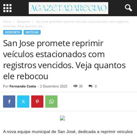
Início
Desporto
San Jose promete reprimir veículos estacionados com registros
vencidos. Veja quantos ele...
DESPORTO
NOTÍCIAS
San Jose promete reprimir
veículos estacionados com
registros vencidos. Veja quantos
ele rebocou
Por
Fernando Costa
-
2 Dezembro 2025
35
0
A nova equipe municipal de San José, dedicada a reprimir veículos