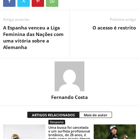
Artigo anterior
Próximo artigo
A Espanha venceu a Liga
O acesso é restrito
Feminina das Nações com
uma vitória sobre a
Alemanha
Fernando Costa
ARTIGOS RELACIONADOS
Mais do autor
Desporto
Uma busca foi cancelada
e um surfista profissional
britânico, de 28 anos, é
dado como morto depois