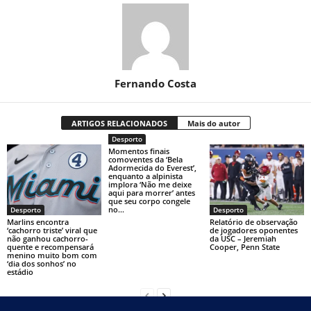
Fernando Costa
ARTIGOS RELACIONADOS
Mais do autor
Desporto
Momentos finais
comoventes da ‘Bela
Adormecida do Everest’,
enquanto a alpinista
implora ‘Não me deixe
aqui para morrer’ antes
que seu corpo congele
no...
Desporto
Desporto
Marlins encontra
Relatório de observação
‘cachorro triste’ viral que
de jogadores oponentes
não ganhou cachorro-
da USC – Jeremiah
quente e recompensará
Cooper, Penn State
menino muito bom com
‘dia dos sonhos’ no
estádio