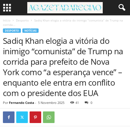
Início
Desporto
Sadiq Khan elogia a vitória do inimigo “comunista” de Trump na
corrida...
DESPORTO
NOTÍCIAS
Sadiq Khan elogia a vitória do
inimigo “comunista” de Trump na
corrida para prefeito de Nova
York como “a esperança vence” –
enquanto ele entra em conflito
com o presidente dos EUA
Por
Fernando Costa
-
5 Novembro 2025
41
0