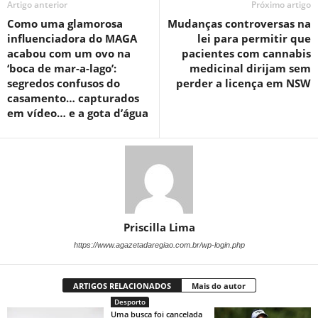
Artigo anterior
Próximo artigo
Como uma glamorosa
Mudanças controversas na
influenciadora do MAGA
lei para permitir que
acabou com um ovo na
pacientes com cannabis
‘boca de mar-a-lago’:
medicinal dirijam sem
segredos confusos do
perder a licença em NSW
casamento… capturados
em vídeo… e a gota d’água
Priscilla Lima
https://www.agazetadaregiao.com.br/wp-login.php
ARTIGOS RELACIONADOS
Mais do autor
Desporto
Uma busca foi cancelada