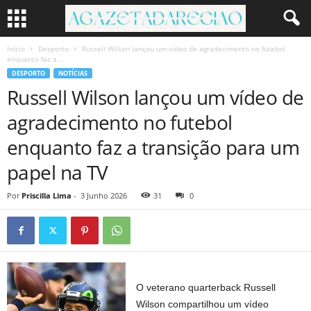
Início
Desporto
Russell Wilson lançou um vídeo de agradecimento no futebol
enquanto faz a...
DESPORTO
NOTÍCIAS
Russell Wilson lançou um vídeo de
agradecimento no futebol
enquanto faz a transição para um
papel na TV
Por
Priscilla Lima
-
3 Junho 2026
31
0
O veterano quarterback Russell
Wilson compartilhou um vídeo