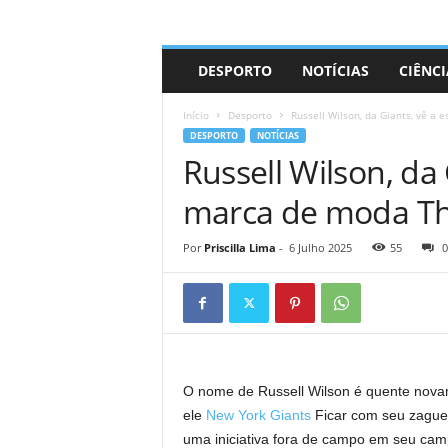
A
DESPORTO
NOTÍCIAS
CIÊNCI
d
r
Início
Desporto
Russell Wilson, da Giants, vê a 
i
DESPORTO
NOTÍCIAS
a
Russell Wilson, da 
n
o
marca de moda Th
Por
Priscilla Lima
-
6 Julho 2025
55
0
O nome de Russell Wilson é quente novam
ele
New York Giants
Ficar com seu zagueir
uma iniciativa fora de campo em seu cam