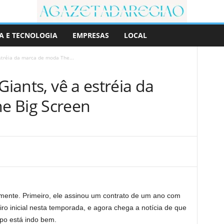
A E TECNOLOGIA
EMPRESAS
LOCAL
estréia da marca de moda The...
Giants, vê a estréia da
e Big Screen
ente. Primeiro, ele assinou um contrato de um ano com
o inicial nesta temporada, e agora chega a notícia de que
po está indo bem.