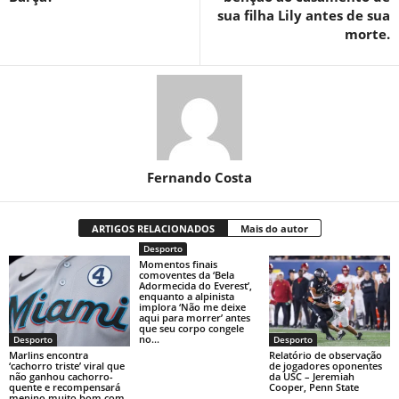
sua filha Lily antes de sua
morte.
Fernando Costa
ARTIGOS RELACIONADOS
Mais do autor
Desporto
Momentos finais
comoventes da ‘Bela
Adormecida do Everest’,
enquanto a alpinista
implora ‘Não me deixe
aqui para morrer’ antes
que seu corpo congele
no...
Desporto
Desporto
Marlins encontra
Relatório de observação
‘cachorro triste’ viral que
de jogadores oponentes
não ganhou cachorro-
da USC – Jeremiah
quente e recompensará
Cooper, Penn State
menino muito bom com