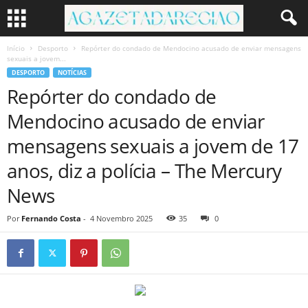
Início
Desporto
Repórter do condado de Mendocino acusado de enviar mensagens
sexuais a jovem...
DESPORTO
NOTÍCIAS
Repórter do condado de
Mendocino acusado de enviar
mensagens sexuais a jovem de 17
anos, diz a polícia – The Mercury
News
Por
Fernando Costa
-
4 Novembro 2025
35
0