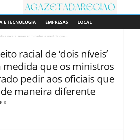
A E TECNOLOGIA
EMPRESAS
LOCAL
‘dois níveis’ serão eliminadas à medida que...
to racial de ‘dois níveis’
à medida que os ministros
do pedir aos oficiais que
 de maneira diferente
0