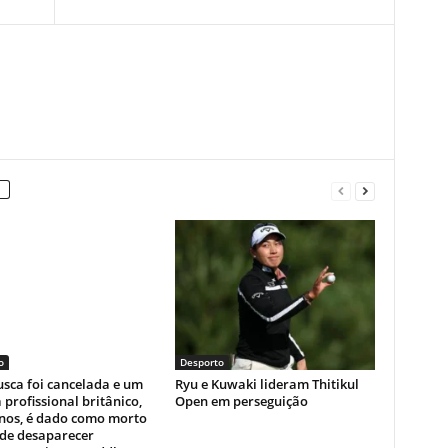
o
Desporto
sca foi cancelada e um
Ryu e Kuwaki lideram Thitikul
a profissional britânico,
Open em perseguição
anos, é dado como morto
 de desaparecer