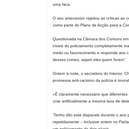
uma faca.
O seu antecessor rejeitou as críticas ao 
como parte do Plano de Acção para a Cor
Questionada na Câmara dos Comuns em M
níveis do policiamento completamente ina
medo ou favorecimento e responde aos cr
desses crimes, sejam eles quem forem”.
Ontem à noite, o secretário do Interior, C
promessa anti-racismo da polícia é imoral
«É claramente necessário que diferentes 
criar artificialmente a mesma taxa de det
‘Tenho dito este disparate durante o ano 
repetidamente – inclusive ontem no Parl
um policiamento de dois níveis.