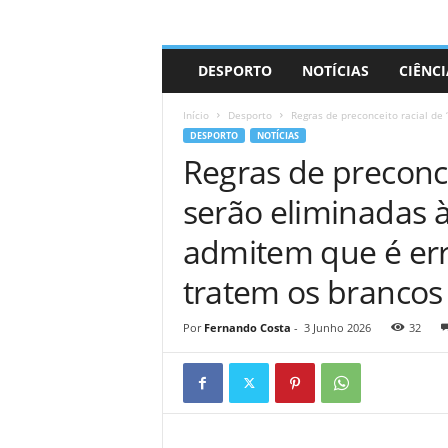
A
DESPORTO
NOTÍCIAS
CIÊNCI
d
r
Início
Desporto
Regras de preconceito racial de 
i
DESPORTO
NOTÍCIAS
a
Regras de preconcei
n
o
serão eliminadas 
admitem que é erra
tratem os brancos
Por
Fernando Costa
-
3 Junho 2026
32