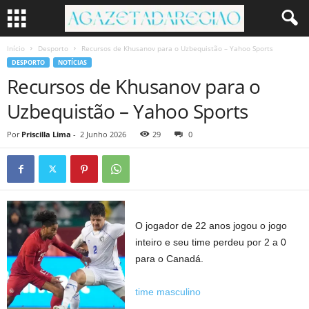
Início
Desporto
Recursos de Khusanov para o Uzbequistão – Yahoo Sports
DESPORTO
NOTÍCIAS
Recursos de Khusanov para o
Uzbequistão – Yahoo Sports
Por
Priscilla Lima
-
2 Junho 2026
29
0
O jogador de 22 anos jogou o jogo
inteiro e seu time perdeu por 2 a 0
para o Canadá.
time masculino