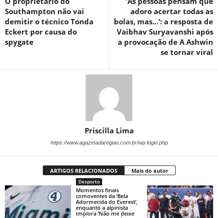
O proprietário do
‘As pessoas pensam que
Southampton não vai
adoro acertar todas as
demitir o técnico Tonda
bolas, mas…’: a resposta de
Eckert por causa do
Vaibhav Suryavanshi após
spygate
a provocação de A Ashwin
se tornar viral
Priscilla Lima
https://www.agazetadaregiao.com.br/wp-login.php
ARTIGOS RELACIONADOS
Mais do autor
Desporto
Momentos finais
comoventes da ‘Bela
Adormecida do Everest’,
enquanto a alpinista
implora ‘Não me deixe