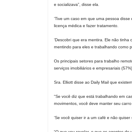
e socializava”, disse ela.
‘Tive um caso em que uma pessoa disse que
licença médica e fazer tratamento.
‘Descobri que era mentira. Ele não tinha
mentindo para eles e trabalhando como p
Os principais setores para trabalho remo
serviços imobiliários e empresariais (57%
Sra. Elliott disse ao Daily Mail que exist
“Se você diz que está trabalhando em ca
movimentos, você deve manter seu carro 
‘Se você quiser ir a um café e não quiser
“O que vou revelar, o que os agentes de v