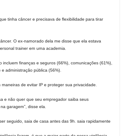
 tinha câncer e precisava de flexibilidade para tirar
 câncer. O ex-namorado dela me disse que ela estava
ersonal trainer em uma academia.
to incluem finanças e seguros (66%), comunicações (61%),
) e administração pública (56%).
em maneiras de evitar IP e proteger sua privacidade.
sa e não quer que seu empregador saiba seus
na garagem”, disse ela.
 ser seguido, saia de casa antes das 9h. saia rapidamente
igilância fazem, é que a maior parte da nossa vigilância