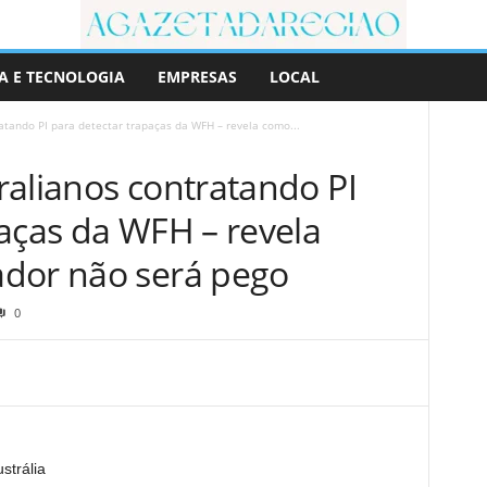
A E TECNOLOGIA
EMPRESAS
LOCAL
atando PI para detectar trapaças da WFH – revela como...
ralianos contratando PI
paças da WFH – revela
ador não será pego
0
strália