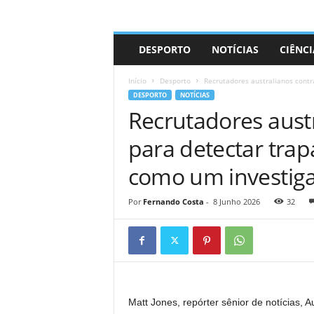
A
DESPORTO
NOTÍCIAS
CIÊNCI
d
r
Início
Desporto
Recrutadores australianos contr
i
DESPORTO
NOTÍCIAS
a
Recrutadores aust
n
o
para detectar tra
como um investig
Por
Fernando Costa
-
8 Junho 2026
32
Matt Jones, repórter sênior de notícias, Au