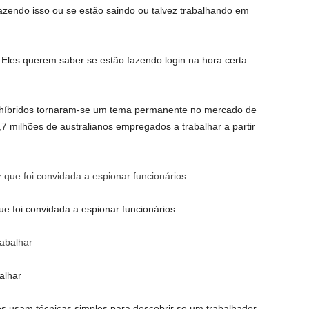
azendo isso ou se estão saindo ou talvez trabalhando em
Eles querem saber se estão fazendo login na hora certa
s híbridos tornaram-se um tema permanente no mercado de
 milhões de australianos empregados a trabalhar a partir
 que foi convidada a espionar funcionários
alhar
ores usam técnicas simples para descobrir se um trabalhador