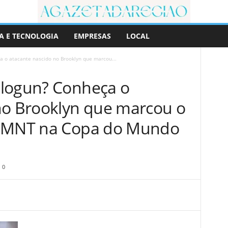
A E TECNOLOGIA
EMPRESAS
LOCAL
 o atacante nascido no Brooklyn que marcou...
alogun? Conheça o
no Brooklyn que marcou o
USMNT na Copa do Mundo
0