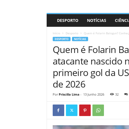
A
DESPORTO
NOTÍCIAS
CIÊNCI
d
r
Início
Desporto
Quem é Folarin Balogun? Conheça
i
DESPORTO
NOTÍCIAS
a
Quem é Folarin B
n
o
atacante nascido 
primeiro gol da 
de 2026
Por
Priscilla Lima
-
13 Junho 2026
32