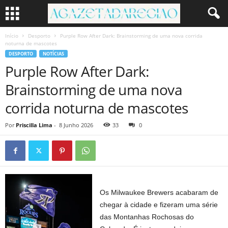
Início
Desporto
Purple Row After Dark: Brainstorming de uma nova corrida
noturna de mascotes
DESPORTO
NOTÍCIAS
Purple Row After Dark:
Brainstorming de uma nova
corrida noturna de mascotes
Por
Priscilla Lima
-
8 Junho 2026
33
0
Os Milwaukee Brewers acabaram de
chegar à cidade e fizeram uma série
das Montanhas Rochosas do