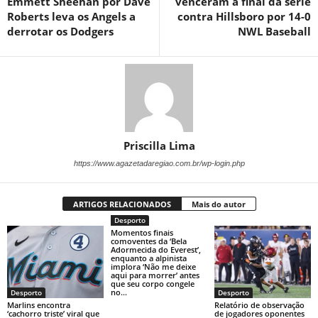
Emmett Sheehan por Dave
venceram a final da série
Roberts leva os Angels a
contra Hillsboro por 14-0
derrotar os Dodgers
NWL Baseball
Priscilla Lima
https://www.agazetadaregiao.com.br/wp-login.php
ARTIGOS RELACIONADOS
Mais do autor
Desporto
Momentos finais
comoventes da ‘Bela
Adormecida do Everest’,
enquanto a alpinista
implora ‘Não me deixe
aqui para morrer’ antes
que seu corpo congele
no...
Desporto
Desporto
Marlins encontra
Relatório de observação
‘cachorro triste’ viral que
de jogadores oponentes