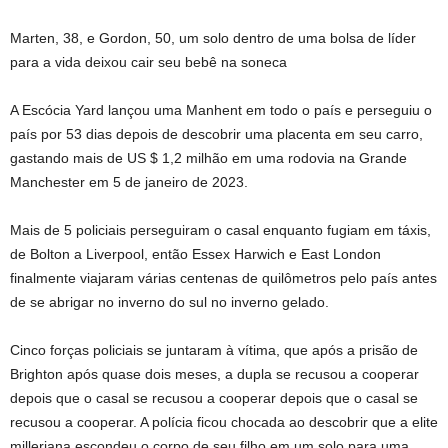
Marten, 38, e Gordon, 50, um solo dentro de uma bolsa de líder
para a vida deixou cair seu bebê na soneca
A Escócia Yard lançou uma Manhent em todo o país e perseguiu o
país por 53 dias depois de descobrir uma placenta em seu carro,
gastando mais de US $ 1,2 milhão em uma rodovia na Grande
Manchester em 5 de janeiro de 2023.
Mais de 5 policiais perseguiram o casal enquanto fugiam em táxis,
de Bolton a Liverpool, então Essex Harwich e East London
finalmente viajaram várias centenas de quilômetros pelo país antes
de se abrigar no inverno do sul no inverno gelado.
Cinco forças policiais se juntaram à vítima, que após a prisão de
Brighton após quase dois meses, a dupla se recusou a cooperar
depois que o casal se recusou a cooperar depois que o casal se
recusou a cooperar. A polícia ficou chocada ao descobrir que a elite
milleriana escondeu o corpo de seu filho em um solo para uma