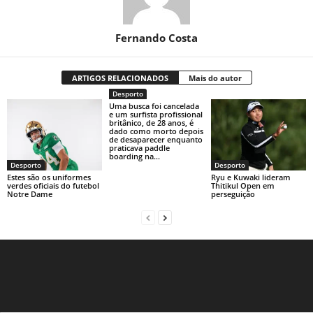
Fernando Costa
ARTIGOS RELACIONADOS
Mais do autor
Desporto
Uma busca foi cancelada
e um surfista profissional
britânico, de 28 anos, é
dado como morto depois
de desaparecer enquanto
praticava paddle
boarding na...
Desporto
Desporto
Estes são os uniformes
Ryu e Kuwaki lideram
verdes oficiais do futebol
Thitikul Open em
Notre Dame
perseguição