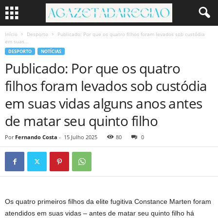
Início
Desporto
Publicado: Por que os quatro filhos foram levados sob custódia
em suas...
DESPORTO
NOTÍCIAS
Publicado: Por que os quatro
filhos foram levados sob custódia
em suas vidas alguns anos antes
de matar seu quinto filho
Por
Fernando Costa
-
15 Julho 2025
80
0
Os quatro primeiros filhos da elite fugitiva Constance Marten foram
atendidos em suas vidas – antes de matar seu quinto filho há