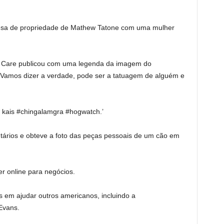
presa de propriedade de Mathew Tatone com uma mulher
ay Care publicou com uma legenda da imagem do
‘Vamos dizer a verdade, pode ser a tatuagem de alguém e
** kais #chingalamgra #hogwatch.’
ntários e obteve a foto das peças pessoais de um cão em
 online para negócios.
s em ajudar outros americanos, incluindo a
Evans.