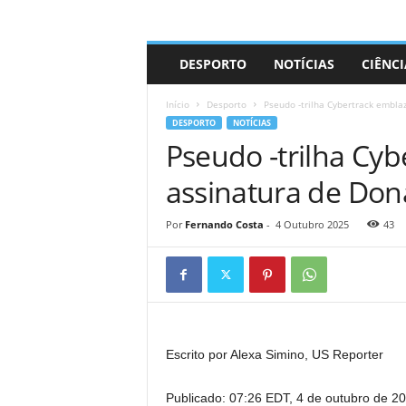
A
DESPORTO
NOTÍCIAS
CIÊNCI
d
r
Início
Desporto
Pseudo -trilha Cybertrack embla
i
DESPORTO
NOTÍCIAS
a
Pseudo -trilha Cy
n
o
assinatura de Do
Por
Fernando Costa
-
4 Outubro 2025
43
Escrito por Alexa Simino, US Reporter
Publicado:
07:26 EDT, 4 de outubro de 2