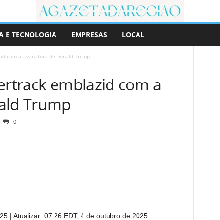
A E TECNOLOGIA
EMPRESAS
LOCAL
zid com a assinatura de Donald Trump
bertrack emblazid com a
nald Trump
0
025
|
Atualizar:
07:26 EDT, 4 de outubro de 2025