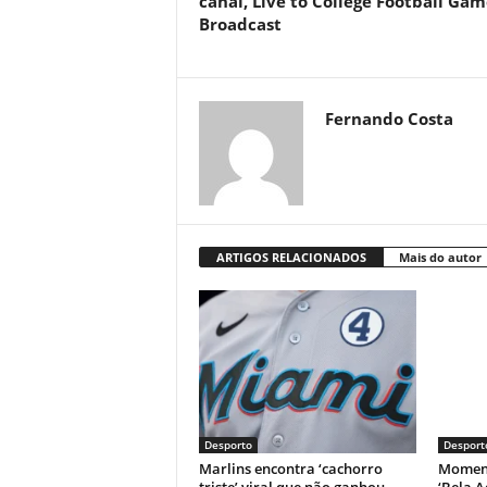
canal, Live to College Football Gam
Broadcast
Fernando Costa
ARTIGOS RELACIONADOS
Mais do autor
Desporto
Desport
Marlins encontra ‘cachorro
Moment