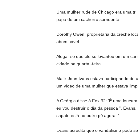
Uma mulher rude de Chicago era uma tril
papa de um cachorro sorridente.
Dorothy Owen, proprietária da creche local,
abominável.
Alega -se que ele se levantou em um car
cidade na quarta -feira.
Malik John Ivans estava participando de 
um vídeo de uma mulher que estava lim
A Geórgia disse à Fox 32: ‘É uma loucura 
eu vou destruir o dia da pessoa ”, Evans,
sapato está no outro pé agora. ‘
Evans acredita que o vandalismo pode se