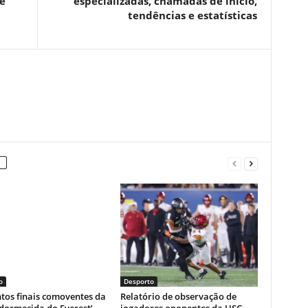
e
especializadas, chamadas de início,
tendências e estatísticas
o
Desporto
os finais comoventes da
Relatório de observação de