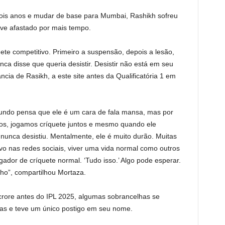
ois anos e mudar de base para Mumbai, Rashikh sofreu
ve afastado por mais tempo.
ete competitivo. Primeiro a suspensão, depois a lesão,
a disse que queria desistir. Desistir não está em seu
ncia de Rasikh, a este site antes da Qualificatória 1 em
o mundo pensa que ele é um cara de fala mansa, mas por
tos, jogamos críquete juntos e mesmo quando ele
e nunca desistiu. Mentalmente, ele é muito durão. Muitas
o nas redes sociais, viver uma vida normal como outros
ador de críquete normal. ‘Tudo isso.’ Algo pode esperar.
nho”, compartilhou Mortaza.
ore antes do IPL 2025, algumas sobrancelhas se
das e teve um único postigo em seu nome.