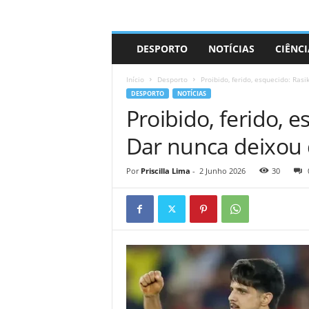
A
DESPORTO
NOTÍCIAS
CIÊNCI
d
r
Início
Desporto
Proibido, ferido, esquecido: Ras
i
DESPORTO
NOTÍCIAS
a
Proibido, ferido, 
n
o
Dar nunca deixou 
Por
Priscilla Lima
-
2 Junho 2026
30