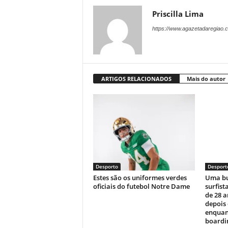
Priscilla Lima
https://www.agazetadaregiao.c
ARTIGOS RELACIONADOS
Mais do autor
Desporto
Desport
Estes são os uniformes verdes
Uma bu
oficiais do futebol Notre Dame
surfist
de 28 
depois
enquan
boardin