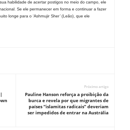
ua habilidade de acertar postigos no meio do campo, ele
 nacional. Se ele permanecer em forma e continuar a fazer
ito longe para o ‘Ashmujir Sher’ (Leão), que ele
Próximo artigo
|
Pauline Hanson reforça a proibição da
rown
burca e revela por que migrantes de
países “islamitas radicais” deveriam
ser impedidos de entrar na Austrália