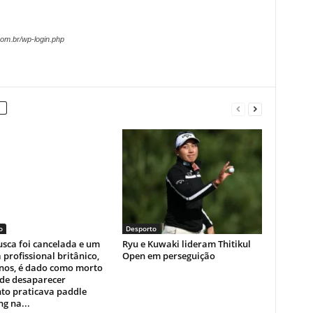
om.br/wp-login.php
o
Desporto
sca foi cancelada e um
Ryu e Kuwaki lideram Thitikul
a profissional britânico,
Open em perseguição
anos, é dado como morto
 de desaparecer
to praticava paddle
g na...