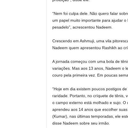
“Nem foi culpa dele. Não quero falar so
um papel muito importante para ajudar o
pesadelo”, acrescentou Nadeem.
Crescendo em Ashmuji, uma vila pitoresc
Nadeem quem apresentou Rashikh ao crí
A jornada começou com uma bola de tênis
variações. Mas aos 13 anos, Nadeem o le
couro pela primeira vez. Em poucas sema
“Hoje em dia existem poucos postigos de
raridade. Portanto, no críquete de tênis,
o campo externo está molhado e sujo. O 
aprendeu aos 14 anos que escolher suas 
(Kumar), nas últimas temporadas, ele est
disse Nadeem sobre seu irmão.