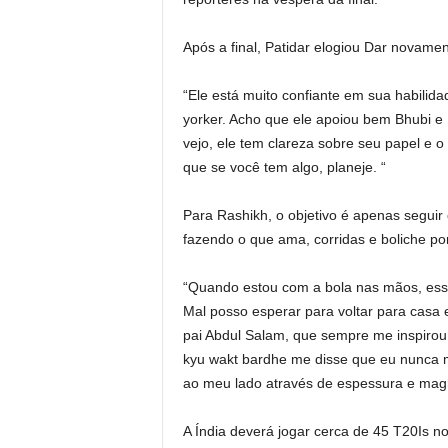
Após a final, Patidar elogiou Dar novamen
“Ele está muito confiante em sua habilida
yorker. Acho que ele apoiou bem Bhubi e
vejo, ele tem clareza sobre seu papel e 
que se você tem algo, planeje. “
Para Rashikh, o objetivo é apenas seguir
fazendo o que ama, corridas e boliche po
“Quando estou com a bola nas mãos, esse
Mal posso esperar para voltar para casa
pai Abdul Salam, que sempre me inspirou 
kyu wakt bardhe me disse que eu nunca me
ao meu lado através de espessura e magr
A Índia deverá jogar cerca de 45 T20Is n