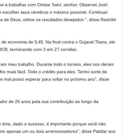
uei a trabalhar com Omkar Salvi, senhor. Observei Josh
escolher seus cérebros o máximo possível. Continuei
a de Deus, obtive os resultados desejados “, disse Rashikh
de economia de 9,45. Na final contra o Gujarat Titans, ele
RCB, terminando com 3 em 27 corridas.
ram meu trabalho. Durante todo o torneio, eles nos deram
lho mais fácil. Todo o crédito para eles. Tenho sorte de
o e mal posso esperar para voltar no próximo ano”, disse
ador de 26 anos pela sua contribuição ao longo da
o time, dado o sucesso, é importante porque você não
om apenas um ou dois arremessadores”, disse Patidar aos