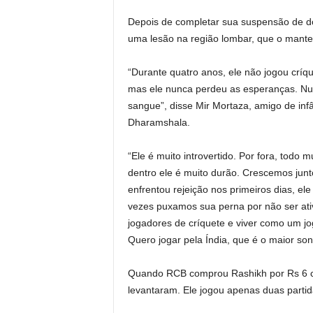
Depois de completar sua suspensão de d
uma lesão na região lombar, que o mante
“Durante quatro anos, ele não jogou críqu
mas ele nunca perdeu as esperanças. Nunc
sangue”, disse Mir Mortaza, amigo de infâ
Dharamshala.
“Ele é muito introvertido. Por fora, tod
dentro ele é muito durão. Crescemos jun
enfrentou rejeição nos primeiros dias, el
vezes puxamos sua perna por não ser ativ
jogadores de críquete e viver como um jog
Quero jogar pela Índia, que é o maior so
Quando RCB comprou Rashikh por Rs 6 cr
levantaram. Ele jogou apenas duas parti