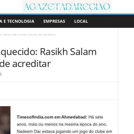
A E TECNOLOGIA
EMPRESAS
LOCAL
ikh Salam Dar nunca deixou de acreditar
esquecido: Rasikh Salam
de acreditar
0
TimesofIndia.com em Ahmedabad:
Há sete
anos, mais ou menos na mesma época do ano,
Nadeem Dar estava jogando um jogo do clube em