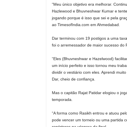
“Meu único objetivo era melhorar. Contin
Hazlewood e Bhuvneshwar Kumar e tentei 
jogando porque é isso que sei e pela graç
ao TimesofIndia.com em Ahmedabad.
Dar terminou com 19 postigos a uma taxa 
foi o arremessador de maior sucesso do 
“Eles (Bhuvneshwar e Hazelwood) facilita
um início perfeito e isso tornou meu traba
dividir o vestiário com eles. Aprendi muit
Dar, cheio de confiança.
Mas o capitão Rajat Patidar elogiou o jog
temporada.
“A forma como Rasikh entrou e atuou pel
pode vencer um torneio ou uma partida c
repórteres na véspera da final.