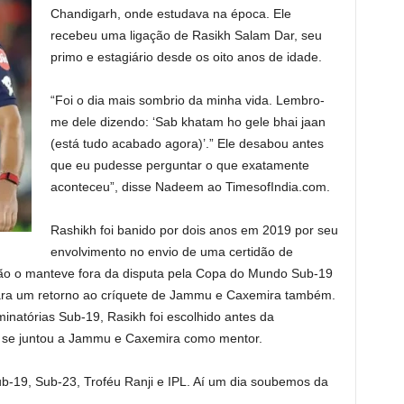
Chandigarh, onde estudava na época. Ele
recebeu uma ligação de Rasikh Salam Dar, seu
primo e estagiário desde os oito anos de idade.
“Foi o dia mais sombrio da minha vida. Lembro-
me dele dizendo: ‘Sab khatam ho gele bhai jaan
(está tudo acabado agora)’.” Ele desabou antes
que eu pudesse perguntar o que exatamente
aconteceu”, disse Nadeem ao TimesofIndia.com.
Rashikh foi banido por dois anos em 2019 por seu
envolvimento no envio de uma certidão de
ção o manteve fora da disputa pela Copa do Mundo Sub-19
para um retorno ao críquete de Jammu e Caxemira também.
iminatórias Sub-19, Rasikh foi escolhido antes da
 se juntou a Jammu e Caxemira como mentor.
b-19, Sub-23, Troféu Ranji e IPL. Aí um dia soubemos da