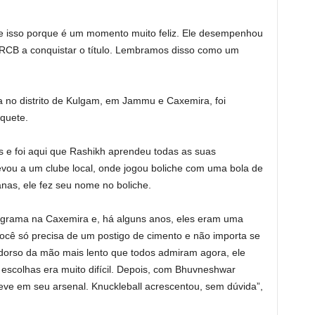
bre isso porque é um momento muito feliz. Ele desempenhou
 RCB a conquistar o título. Lembramos disso como um
a no distrito de Kulgam, em Jammu e Caxemira, foi
quete.
 e foi aqui que Rashikh aprendeu todas as suas
vou a um clube local, onde jogou boliche com uma bola de
nas, ele fez seu nome no boliche.
 grama na Caxemira e, há alguns anos, eles eram uma
 você só precisa de um postigo de cimento e não importa se
dorso da mão mais lento que todos admiram agora, ele
escolhas era muito difícil. Depois, com Bhuvneshwar
eve em seu arsenal. Knuckleball acrescentou, sem dúvida”,