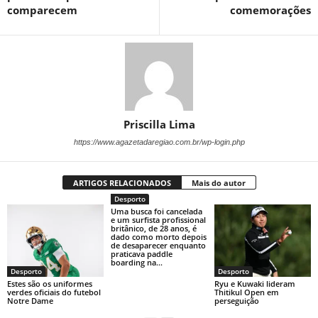
comparecem
comemorações
Priscilla Lima
https://www.agazetadaregiao.com.br/wp-login.php
ARTIGOS RELACIONADOS
Mais do autor
Desporto
Uma busca foi cancelada
e um surfista profissional
britânico, de 28 anos, é
dado como morto depois
de desaparecer enquanto
praticava paddle
boarding na...
Desporto
Desporto
Estes são os uniformes
Ryu e Kuwaki lideram
verdes oficiais do futebol
Thitikul Open em
Notre Dame
perseguição