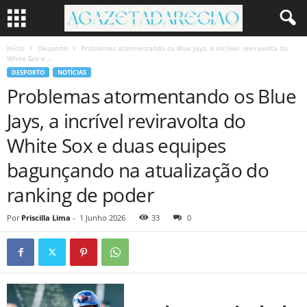
Início
Desporto
Problemas atormentando os Blue Jays, a incrível reviravolta do
White Sox e...
DESPORTO
NOTÍCIAS
Problemas atormentando os Blue
Jays, a incrível reviravolta do
White Sox e duas equipes
bagunçando na atualização do
ranking de poder
Por
Priscilla Lima
-
1 Junho 2026
33
0