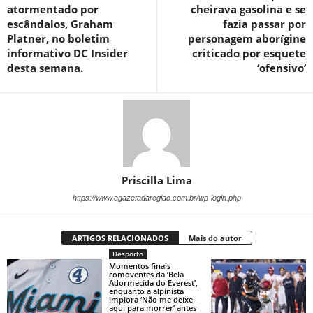
atormentado por
cheirava gasolina e se
escândalos, Graham
fazia passar por
Platner, no boletim
personagem aborígine
informativo DC Insider
criticado por esquete
desta semana.
‘ofensivo’
Priscilla Lima
https://www.agazetadaregiao.com.br/wp-login.php
ARTIGOS RELACIONADOS
Mais do autor
Desporto
Momentos finais
comoventes da ‘Bela
Adormecida do Everest’,
enquanto a alpinista
implora ‘Não me deixe
aqui para morrer’ antes