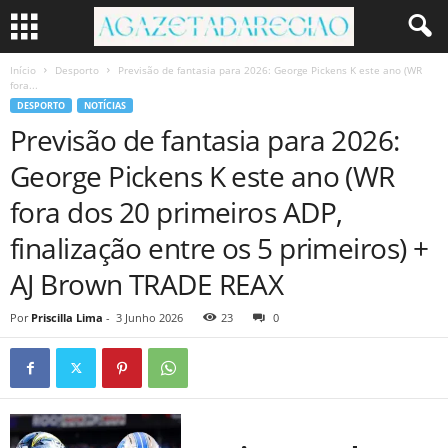
Início
Desporto
Previsão de fantasia para 2026: George Pickens K este ano (WR
fora...
DESPORTO
NOTÍCIAS
Previsão de fantasia para 2026:
George Pickens K este ano (WR
fora dos 20 primeiros ADP,
finalização entre os 5 primeiros) +
AJ Brown TRADE REAX
Por
Priscilla Lima
-
3 Junho 2026
23
0