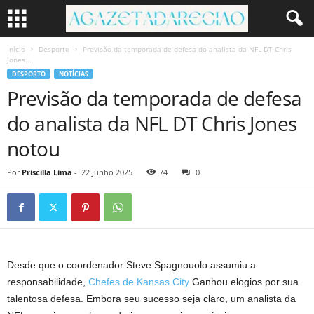
Início
Desporto
Previsão da temporada de defesa do analista da NFL DT Chris
Jones...
DESPORTO
NOTÍCIAS
Previsão da temporada de defesa
do analista da NFL DT Chris Jones
notou
Por
Priscilla Lima
-
22 Junho 2025
74
0
Desde que o coordenador Steve Spagnouolo assumiu a
responsabilidade,
Chefes de Kansas City
Ganhou elogios por sua
talentosa defesa. Embora seu sucesso seja claro, um analista da