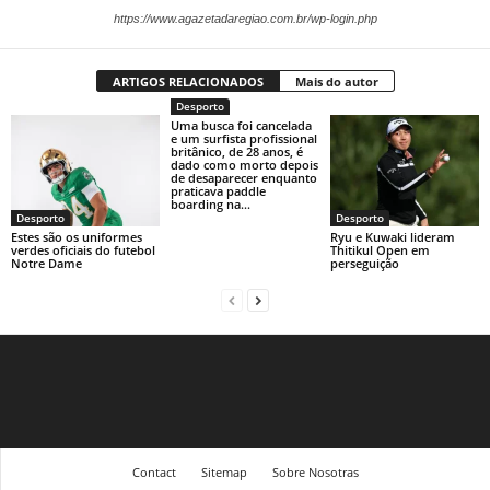
https://www.agazetadaregiao.com.br/wp-login.php
ARTIGOS RELACIONADOS
Mais do autor
Desporto
Uma busca foi cancelada
e um surfista profissional
britânico, de 28 anos, é
dado como morto depois
de desaparecer enquanto
praticava paddle
boarding na...
Desporto
Desporto
Estes são os uniformes
Ryu e Kuwaki lideram
verdes oficiais do futebol
Thitikul Open em
Notre Dame
perseguição
Contact
Sitemap
Sobre Nosotras