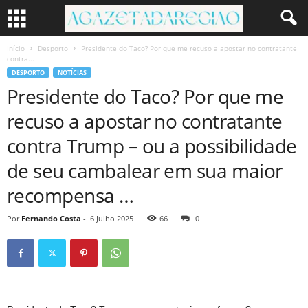
Início
Desporto
Presidente do Taco? Por que me recuso a apostar no contratante
contra...
DESPORTO
NOTÍCIAS
Presidente do Taco? Por que me
recuso a apostar no contratante
contra Trump – ou a possibilidade
de seu cambalear em sua maior
recompensa …
Por
Fernando Costa
-
6 Julho 2025
66
0