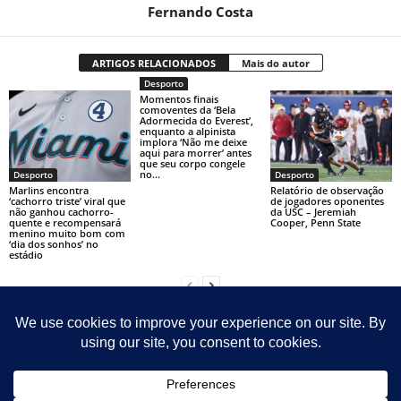
Fernando Costa
ARTIGOS RELACIONADOS
Mais do autor
Desporto
Momentos finais
comoventes da ‘Bela
Adormecida do Everest’,
enquanto a alpinista
implora ‘Não me deixe
aqui para morrer’ antes
que seu corpo congele
no...
Desporto
Desporto
Marlins encontra
Relatório de observação
‘cachorro triste’ viral que
de jogadores oponentes
não ganhou cachorro-
da USC – Jeremiah
quente e recompensará
Cooper, Penn State
menino muito bom com
‘dia dos sonhos’ no
estádio