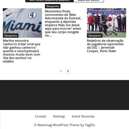
Desporto
Momentos finais
comoventes da ‘Bela
Adormecida do Everest’,
enquanto a alpinista
implora ‘Não me deixe
aqui para morrer’ antes
que seu corpo congele
no...
Desporto
Desporto
Marlins encontra
Relatório de observação
‘cachorro triste’ viral que
de jogadores oponentes
não ganhou cachorro-
da USC – Jeremiah
quente e recompensará
Cooper, Penn State
menino muito bom com
‘dia dos sonhos’ no
estádio
Contact
Sitemap
Sobre Nosotras
© Newsmag WordPress Theme by TagDiv