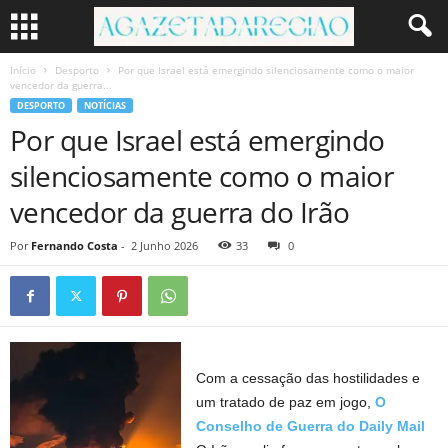
Início
Desporto
Por que Israel está emergindo silenciosamente como o maior
vencedor da guerra...
DESPORTO
NOTÍCIAS
Por que Israel está emergindo
silenciosamente como o maior
vencedor da guerra do Irão
Por
Fernando Costa
-
2 Junho 2026
33
0
Com a cessação das hostilidades e
um tratado de paz em jogo,
O
Conselho de Guerra do Daily Mail